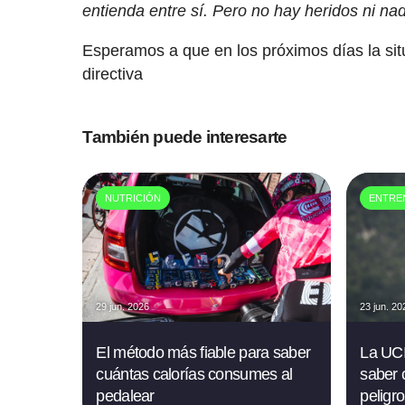
entienda entre sí. Pero no hay heridos ni nad
Esperamos a que en los próximos días la situ
directiva
También puede interesarte
NUTRICIÓN
ENTRE
29 jun. 2026
23 jun. 20
El método más fiable para saber
La UCI 
cuántas calorías consumes al
saber 
pedalear
peligro