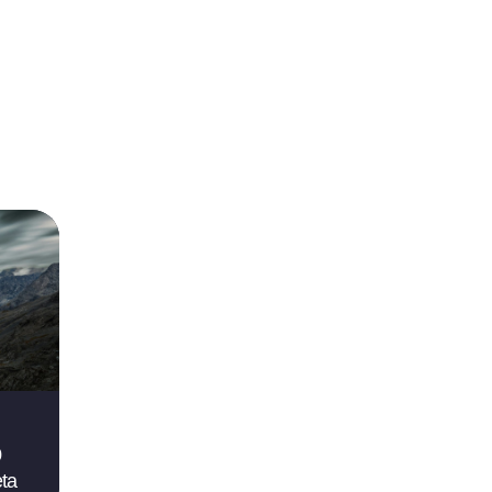
0
eta