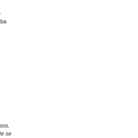
e
aba
sos,
te se