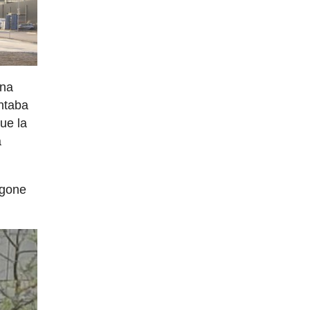
una
ntaba
ue la
a
ngone