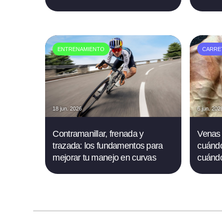
ENTRENAMIENTO
CARRE
18 jun. 2026
6 jun. 202
Contramanillar, frenada y
Venas 
trazada: los fundamentos para
cuándo
mejorar tu manejo en curvas
cuándo