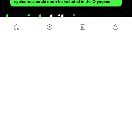
cyclocross could soon be included in the Olympics
NOSOTROS
Mapa del sitio
Aviso Legal
Anúnciate con nosotros
Política de cookies
Política de privacidad
Contacto
Trabaja con nosotros
WEBS AMIGAS
MusickMag
SÍGUENOS