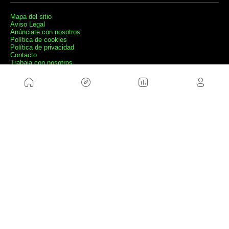
Mapa del sitio
Aviso Legal
Anúnciate con nosotros
Política de cookies
Política de privacidad
Contacto
Trabaja con nosotros
WEBS AMIGAS
MusickMag
SÍGUENOS
Suscríbete a nuestro newsletter
Enviar