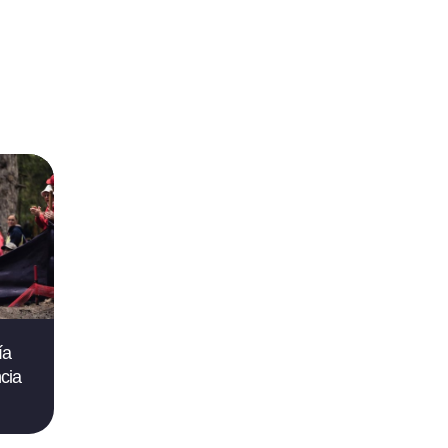
ía
cia