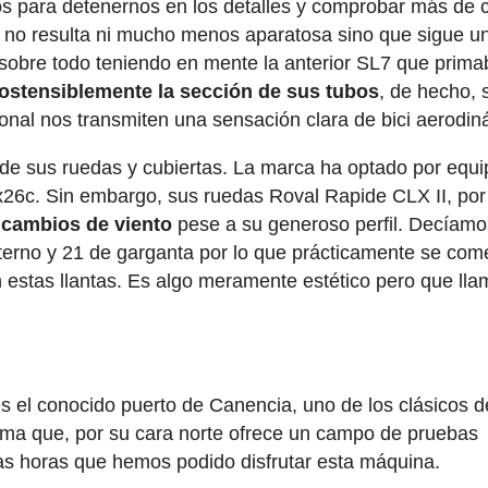
 para detenernos en los detalles y comprobar más de 
n no resulta ni mucho menos aparatosa sino que sigue u
 sobre todo teniendo en mente la anterior SL7 que prima
ostensiblemente la sección de sus tubos
, de hecho, 
agonal nos transmiten una sensación clara de bici aerodin
l de sus ruedas y cubiertas. La marca ha optado por equi
26c. Sin embargo, sus ruedas Roval Rapide CLX II, por 
 cambios de viento
pese a su generoso perfil. Decíamo
erno y 21 de garganta por lo que prácticamente se com
n estas llantas. Es algo meramente estético pero que lla
es el conocido puerto de Canencia, uno de los clásicos d
ama que, por su cara norte ofrece un campo de pruebas
as horas que hemos podido disfrutar esta máquina.