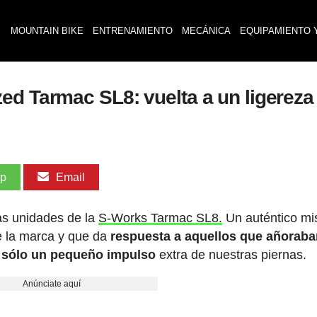
MOUNTAIN BIKE
ENTRENAMIENTO
MECÁNICA
EQUIPAMIENTO 
d Tarmac SL8: vuelta a un ligereza 
pp
Email
as unidades de la
S-Works Tarmac SL8.
Un auténtico mis
de la marca y que da
respuesta a aquellos que añorab
n sólo un pequeño impulso
extra de nuestras piernas.
Anúnciate aquí