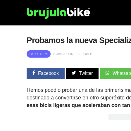
Probamos la nueva Specialize
CARRETERA
03/09/23 11:07
SERGIO P.
Facebook
Twitter
Whatsa
Hemos poddio probar una de las primerísim
destinado a convertirse en otro superéxito 
esas bicis ligeras que aceleraban con ta