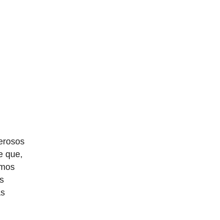
merosos
e que,
imos
as
ás