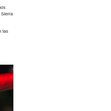
nos
 Sierra
n las
a