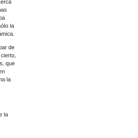
cerca
nas
ba
sólo la
ámica.
par de
cierto,
s, que
en
ma la
e la