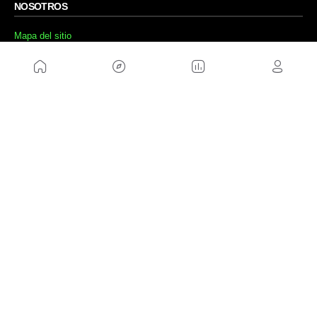
NOSOTROS
Mapa del sitio
Aviso Legal
Anúnciate con nosotros
Política de cookies
Política de privacidad
Contacto
Trabaja con nosotros
WEBS AMIGAS
MusickMag
SÍGUENOS
Suscríbete a nuestro newsletter
Enviar