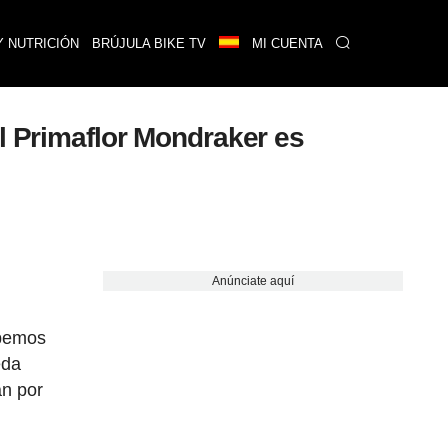
Y NUTRICIÓN
BRÚJULA BIKE TV
MI CUENTA
l Primaflor Mondraker es
Anúnciate aquí
abemos
eda
an por