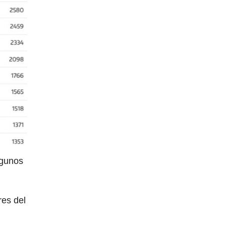
lgunos
res del