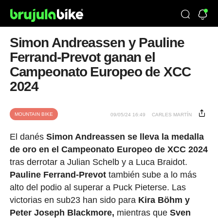
Simon Andreassen y Pauline
Ferrand-Prevot ganan el
Campeonato Europeo de XCC
2024
MOUNTAIN BIKE
09/05/24 16:49
CARLES MARTÍN
El danés
Simon Andreassen se lleva la medalla
de oro en el Campeonato Europeo de XCC 2024
tras derrotar a Julian Schelb y a Luca Braidot.
Pauline Ferrand-Prevot
también sube a lo más
alto del podio al superar a Puck Pieterse. Las
victorias en sub23 han sido para
Kira Böhm y
Peter Joseph Blackmore,
mientras que
Sven