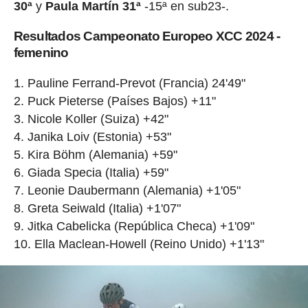
30ª
y
Paula Martín 31ª
-15ª en sub23-.
Resultados Campeonato Europeo XCC 2024 -
femenino
Pauline Ferrand-Prevot (Francia) 24'49"
Puck Pieterse (Países Bajos) +11"
Nicole Koller (Suiza) +42"
Janika Loiv (Estonia) +53"
Kira Böhm (Alemania) +59"
Giada Specia (Italia) +59"
Leonie Daubermann (Alemania) +1'05"
Greta Seiwald (Italia) +1'07"
Jitka Cabelicka (República Checa) +1'09"
Ella Maclean-Howell (Reino Unido) +1'13"