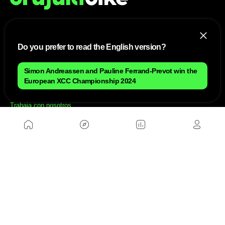
NOSOTROS
Do you prefer to read the English version?
Mapa del sitio
Aviso Legal
Simon Andreassen and Pauline Ferrand-Prevot win the
Anúnciate con nosotros
European XCC Championship 2024
Política de cookies
Política de privacidad
Contacto
Trabaja con nosotros
WEBS AMIGAS
MusickMag
SÍGUENOS
Suscríbete a nuestro newsletter
Enviar