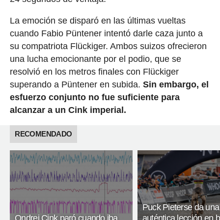
La emoción se disparó en las últimas vueltas
cuando Fabio Püntener intentó darle caza junto a
su compatriota Flückiger. Ambos suizos ofrecieron
una lucha emocionante por el podio, que se
resolvió en los metros finales con Flückiger
superando a Püntener en subida.
Sin embargo, el
esfuerzo conjunto no fue suficiente para
alcanzar a un Cink imperial.
RECOMENDADO
Puck Pieterse da una
Ondrej Cink paró cuando iba
auténtica lección en b