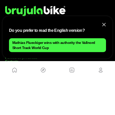
Do you prefer to read the English version?
NOSOTROS
Mapa del sitio
Mathias Flueckiger wins with authority the Vallnord
Aviso Legal
Short Track World Cup
Anúnciate con nosotros
Política de cookies
Política de privacidad
Contacto
Trabaja con nosotros
WEBS AMIGAS
MusickMag
SÍGUENOS
Suscríbete a nuestro newsletter