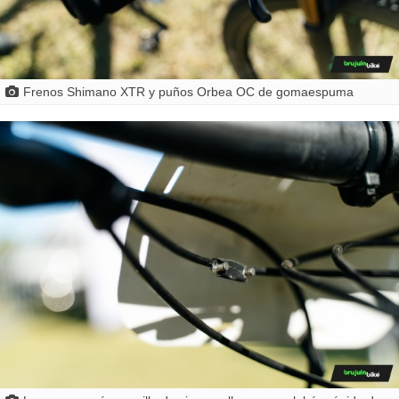
Frenos Shimano XTR y puños Orbea OC de gomaespuma