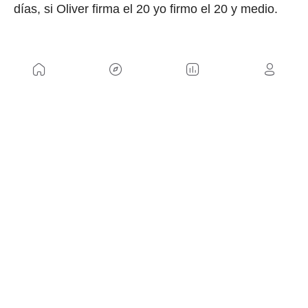
días, si Oliver firma el 20 yo firmo el 20 y medio.
NOSOTROS
Mapa del sitio
Aviso Legal
Anúnciate con nosotros
Política de cookies
Política de privacidad
Contacto
Trabaja con nosotros
WEBS AMIGAS