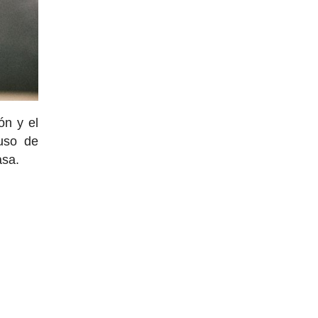
ón y el
 uso de
asa.