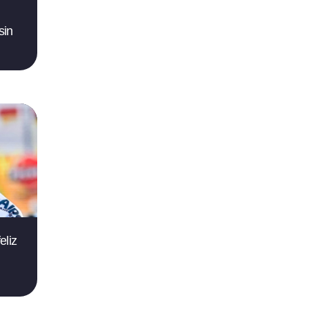
sin
eliz