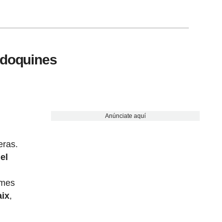
adoquines
Anúnciate aquí
eras.
el
 mes
aix
,