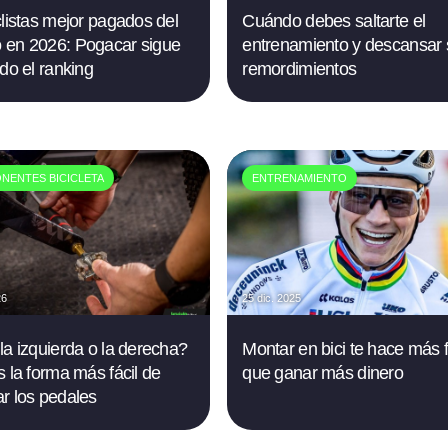
clistas mejor pagados del
Cuándo debes saltarte el
en 2026: Pogacar sigue
entrenamiento y descansar 
ndo el ranking
remordimientos
NENTES BICICLETA
ENTRENAMIENTO
26
25 dic. 2025
la izquierda o la derecha?
Montar en bici te hace más f
s la forma más fácil de
que ganar más dinero
r los pedales