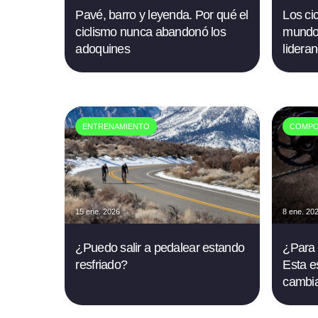
Pavé, barro y leyenda. Por qué el
Los ci
ciclismo nunca abandonó los
mundo 
adoquines
lidera
ENTRENAMIENTO
COMPO
15 ene. 2026
8 ene. 20
¿Puedo salir a pedalear estando
¿Para 
resfriado?
Esta e
cambia