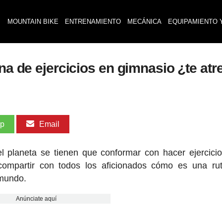
MOUNTAIN BIKE
ENTRENAMIENTO
MECÁNICA
EQUIPAMIENTO 
ina de ejercicios en gimnasio ¿te at
pp
Email
el planeta se tienen que conformar con hacer ejercici
compartir con todos los aficionados cómo es una ru
 mundo.
Anúnciate aquí