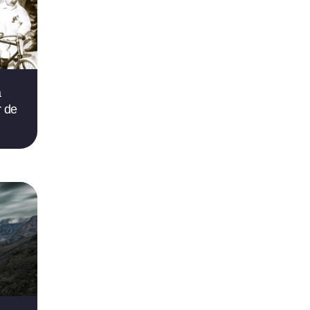
a
r de