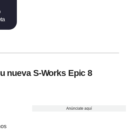
0
eta
 su nueva S-Works Epic 8
Anúnciate aquí
mos