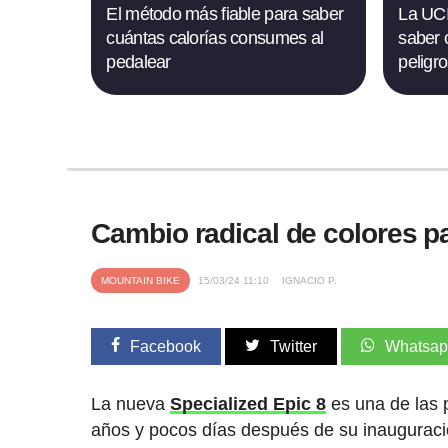
El método más fiable para saber
La UCI 
cuántas calorías consumes al
saber 
pedalear
peligro
Cambio radical de colores p
MOUNTAIN BIKE
15/03/24 11:10
IGNACIO P.
Facebook
Twitter
Whatsa
La nueva
Specialized Epic 8
es una de las 
años y pocos días después de su inauguraci