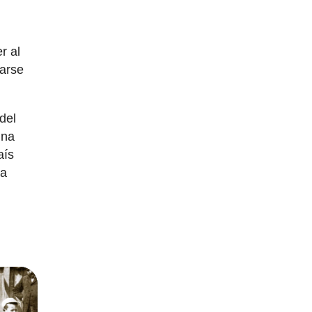
r al
carse
del
una
aís
ta