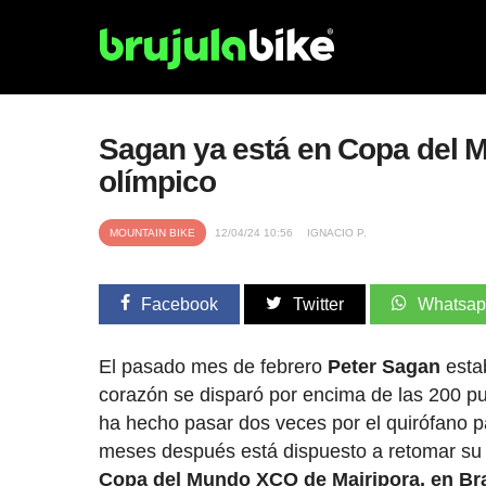
Sagan ya está en Copa del 
olímpico
MOUNTAIN BIKE
12/04/24 10:56
IGNACIO P.
Facebook
Twitter
Whatsa
El pasado mes de febrero
Peter Sagan
esta
corazón se disparó por encima de las 200 p
ha hecho pasar dos veces por el quirófano p
meses después está dispuesto a retomar su p
Copa del Mundo XCO de Mairipora, en Bra