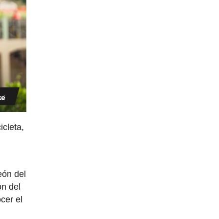
icleta,
n
eón del
ón del
cer el