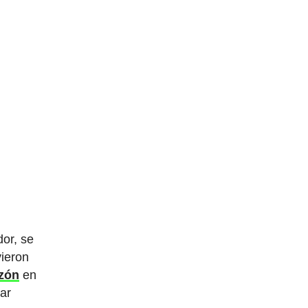
dor, se
vieron
azón
en
lar