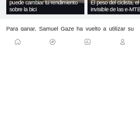
puede cambiar tu rendimiento
El peso del ciclista, el
sobre la bici
invisible de las e-MT
Para ganar, Samuel Gaze ha vuelto a utilizar su
mejor estrategia: el sprint. La misma que utilizó
para
ganar a Nino Schurter en la Copa del Mundo
de Stellenbosch 2018
. Esta vez, Gaze se ha
impuesto a los hermanos Braidot en los metros
finales y puede que sea la señal definitiva para
que el ciclista del Alpecin Fenix esté presente en
las dos pruebas de Copa del Mundo que se
celebrarán en Nove Mesto a finales de septiembre,
tal y como sugirió hace unos días.