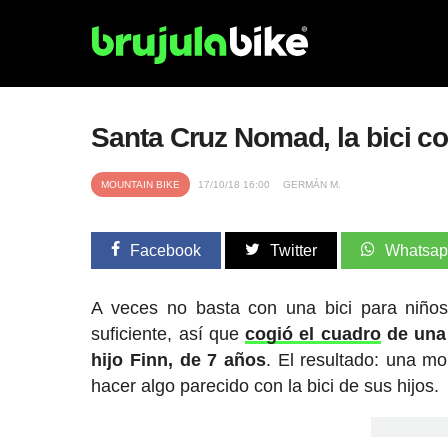
Santa Cruz Nomad, la bici co
MOUNTAIN BIKE
17/10/18 16:00
GERMÁN M.
Facebook
Twitter
Whatsa
A veces no basta con una bici para niño
suficiente, así que
cogió el cuadro
de una 
hijo Finn, de 7 años
. El resultado: una m
hacer algo parecido con la bici de sus hijos.