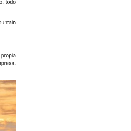
o, todo
ountain
 propia
mpresa,