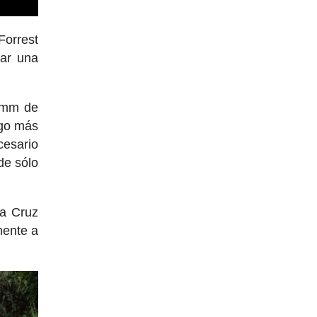
Forrest
ar una
0mm de
lgo más
cesario
de sólo
ta Cruz
mente a