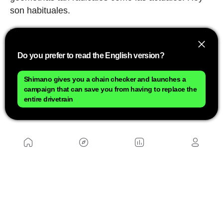
son habituales.
Y
ahora una de las marcas más grandes del
sector acaba de poner una bicicleta de 32
Do you prefer to read the English version?
pulgadas en la línea de salida de la carrera
gravel más importante del mundo.
Eso, por sí
Shimano gives you a chain checker and launches a
solo, ya convierte esta SCOTT RC Gravel 32” en
campaign that can save you from having to replace the
uno de los desarrollos más importantes y
entire drivetrain
rompedoras que hemos visto en mucho tiempo.