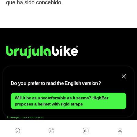
que ha sido concebido.
NOSOTROS
Do you prefer to read the English version?
Mapa del sitio
Aviso Legal
Will it be as uncomfortable as it seems? HighBar
Anúnciate con nosotros
Política de cookies
proposes a helmet with rigid straps
Política de privacidad
Contacto
Trabaja con nosotros
WEBS AMIGAS