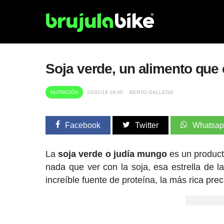
Soja verde, un alimento que
NUTRICIÓN
23/01/18 19:00
BERTO GALLEGO
Facebook
Twitter
Whatsa
La
soja verde o judía mungo
es un product
nada que ver con la soja, esa estrella de l
increíble fuente de proteína, la más rica pre