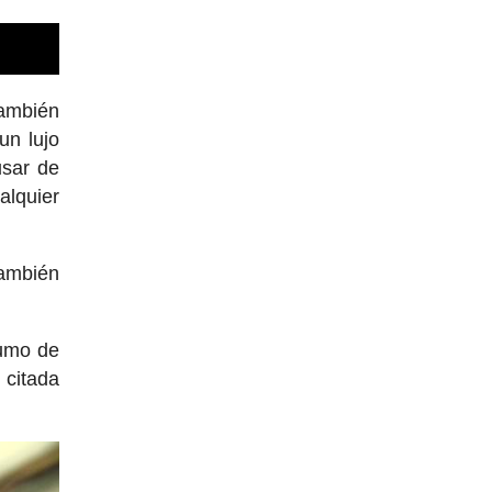
ambién
un lujo
usar de
alquier
también
sumo de
 citada