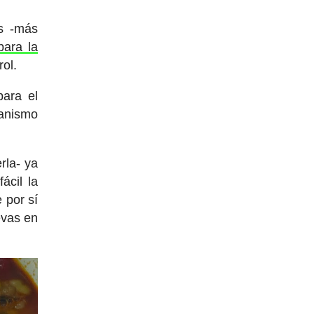
as -más
para la
rol.
para el
ganismo
rla- ya
ácil la
 por sí
evas en