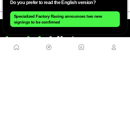
Do you prefer to read the English version?
Specialized Factory Racing announces two new
signings to be confirmed
NOSOTROS
Mapa del sitio
Aviso Legal
Anúnciate con nosotros
Política de cookies
Política de privacidad
Contacto
Trabaja con nosotros
WEBS AMIGAS
MusickMag