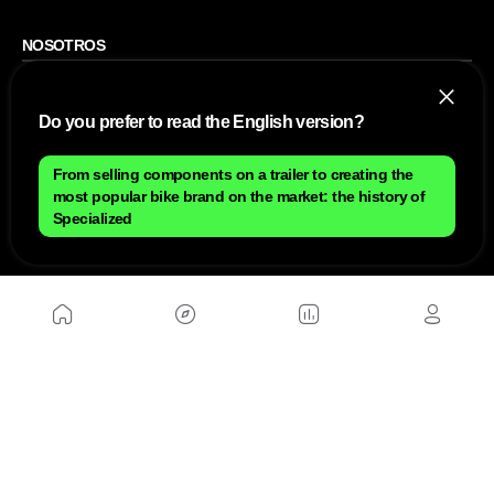
NOSOTROS
Mapa del sitio
Aviso Legal
Do you prefer to read the English version?
Anúnciate con nosotros
Política de cookies
Política de privacidad
Contacto
From selling components on a trailer to creating the
Trabaja con nosotros
most popular bike brand on the market: the history of
Specialized
WEBS AMIGAS
MusickMag
SÍGUENOS
Suscríbete a nuestro newsletter
Enviar