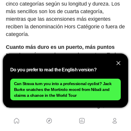
cinco categorías según su longitud y dureza. Los
más sencillos son los de cuarta categoría,
mientras que las ascensiones más exigentes
reciben la denominación Hors Catégorie o fuera de
categoría.
Cuanto más duro es un puerto, más puntos
reparte
y más corredores pueden puntuar. En las
ascensiones Hors Catégorie, los ocho primeros
ciclistas en coronar reciben puntos, mientras que
Do you prefer to read the English version?
en los puertos de cuarta categoría únicamente
Can Strava turn you into a professional cyclist? Jack
puntúa el primero.
Burke snatches the Mortirolo record from Nibali and
claims a chance in the World Tour
Entre 1905 y 1932 el Tour distinguía al mejor
escalador de forma oficiosa. Sin embargo, no fue
hasta 1933 cuando se instauró una clasificación
oficial de la montaña y hasta 1975 cuando
apareció el maillot distintivo que conocemos hoy.