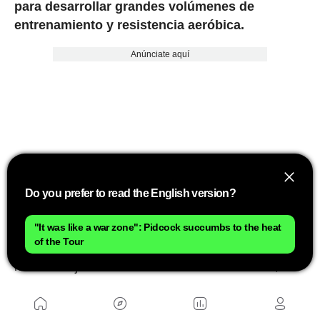
para desarrollar grandes volúmenes de
entrenamiento y resistencia aeróbica.
Anúnciate aquí
Do you prefer to read the English version?
"It was like a war zone": Pidcock succumbs to the heat
of the Tour
En otras palabras, si la pregunta es qué deporte
hace trabajar más al corazón minuto a minuto, la
respuesta parece ser el running. Pero si se habla
de carga total de entrenamiento, la discusión sigue