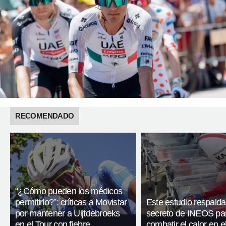
RECOMENDADO
“¿Cómo pueden los médicos
permitirlo?”: críticas a Movistar
Este estudio respalda
por mantener a Uijtdebroeks
secreto de INEOS pa
en el Tour con fiebre
combatir el calor en e