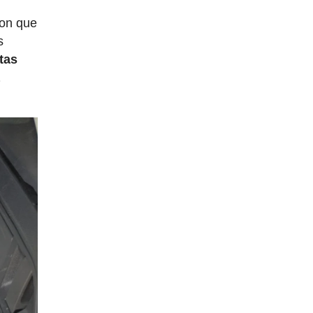
ron que
s
stas
a