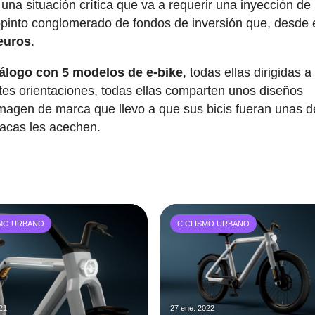
una situación crítica que va a requerir una inyección de
iopinto conglomerado de fondos de inversión que, desde 
 euros
.
tálogo con 5 modelos de e-bike
, todas ellas dirigidas a
es orientaciones, todas ellas comparten unos diseños
 imagen de marca que llevo a que sus bicis fueran unas d
acas les acechen.
SMO URBANO
CICLISMO URBANO
021
27 ene. 2022