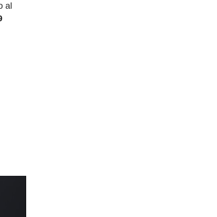
o al
9