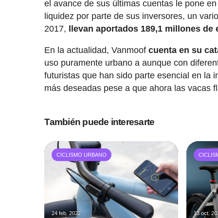
el avance de sus últimas cuentas le pone en 
liquidez por parte de sus inversores, un var
2017,
llevan aportados 189,1 millones de
En la actualidad, Vanmoof
cuenta en su ca
uso puramente urbano a aunque con diferent
futuristas que han sido parte esencial en la
más deseadas pese a que ahora las vacas fl
También puede interesarte
CICLISMO URBANO
CICLI
24 feb. 2022
13 oct. 2