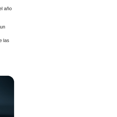
el año
 un
e las