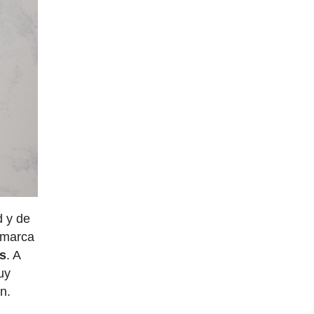
d y de
a marca
es
. A
uy
n.