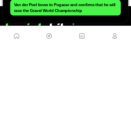
Van der Poel bows to Pogacar and confirms that he will
race the Gravel World Championship
NOSOTROS
Mapa del sitio
Aviso Legal
Anúnciate con nosotros
Política de cookies
Política de privacidad
Contacto
Trabaja con nosotros
WEBS AMIGAS
MusickMag
SÍGUENOS