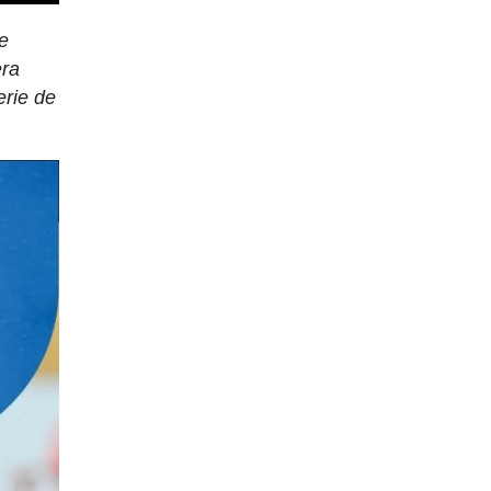
me
era
erie de