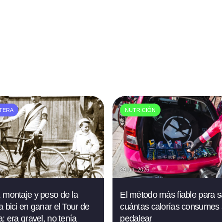
TERA
NUTRICIÓN
26
29 jun. 2026
 montaje y peso de la
El método más fiable para 
a bici en ganar el Tour de
cuántas calorías consumes 
: era gravel, no tenía
pedalear