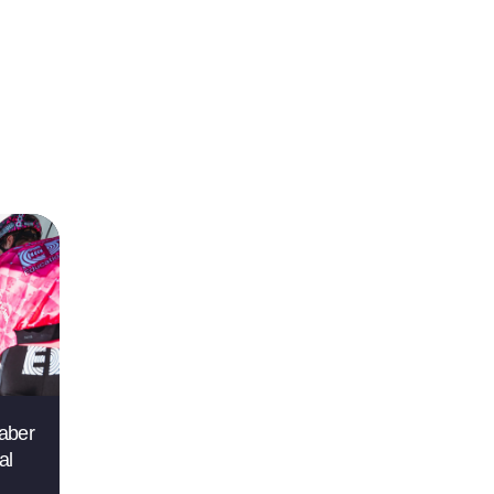
saber
al