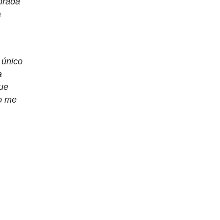
orada
a
 único
a
que
mo me
.