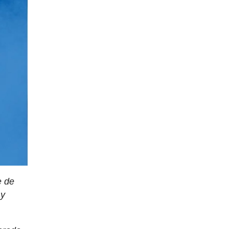
e de
 y