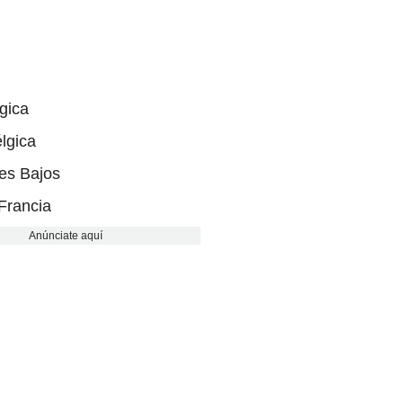
gica
lgica
es Bajos
Francia
Anúnciate aquí