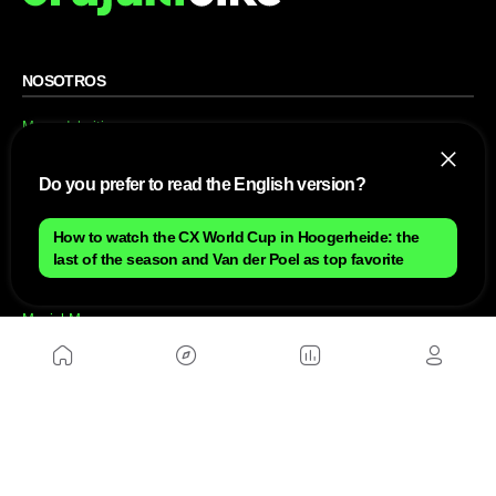
NOSOTROS
Mapa del sitio
Aviso Legal
Anúnciate con nosotros
Política de cookies
Do you prefer to read the English version?
Política de privacidad
Contacto
Trabaja con nosotros
How to watch the CX World Cup in Hoogerheide: the
last of the season and Van der Poel as top favorite
WEBS AMIGAS
MusickMag
SÍGUENOS
Suscríbete a nuestro newsletter
Enviar