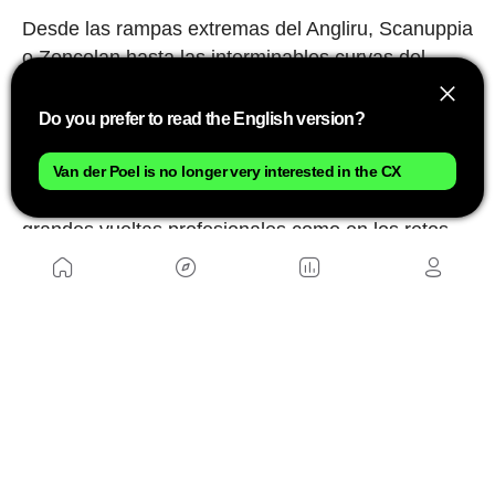
Desde las rampas extremas del Angliru, Scanuppia
o Zoncolan hasta las interminables curvas del
Stelvio y Los Libertadores, cada uno de estos
puertos ofrece una experiencia única sobre la
Do you prefer to read the English version?
bicicleta. Son lugares que cualquier aficionado
sueña con coronar al menos una vez en la vida y
Van der Poel is no longer very interested in the CX
que continúan marcando diferencias tanto en las
grandes vueltas profesionales como en los retos
personales de miles de ciclistas cada temporada.