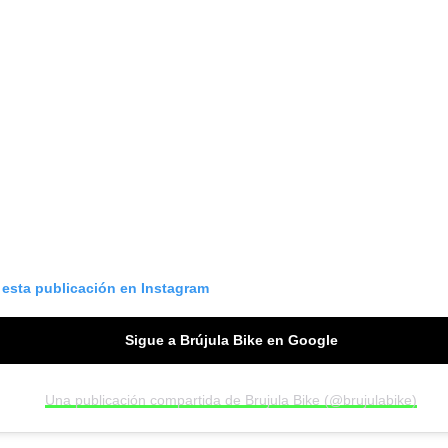
 esta publicación en Instagram
Sigue a Brújula Bike en Google
Una publicación compartida de Brujula Bike (@brujulabike)