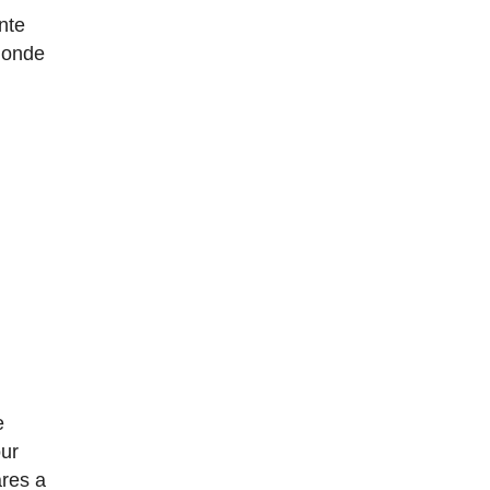
nte
donde
e
our
ares a