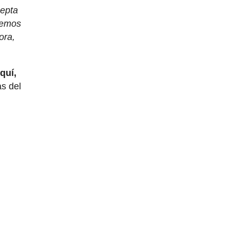
cepta
remos
ora,
quí,
as del