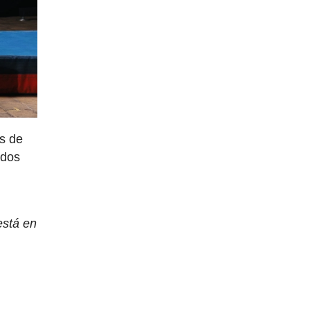
s de
ados
está en
e