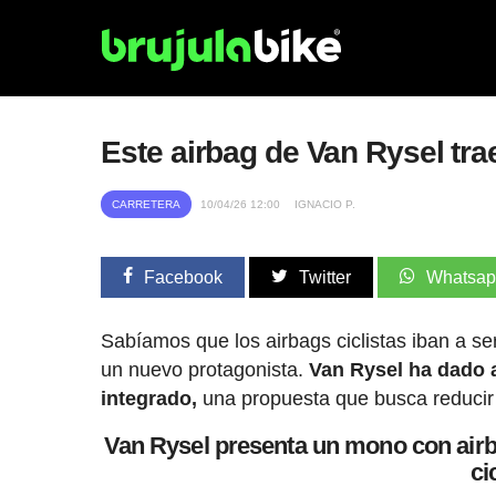
Este airbag de Van Rysel trae
CARRETERA
10/04/26 12:00
IGNACIO P.
Facebook
Twitter
Whatsa
Sabíamos que los airbags ciclistas iban a 
un nuevo protagonista.
Van Rysel ha dado 
integrado,
una propuesta que busca reducir el
Van Rysel presenta un mono con airba
ci