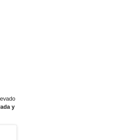
levado
rada y