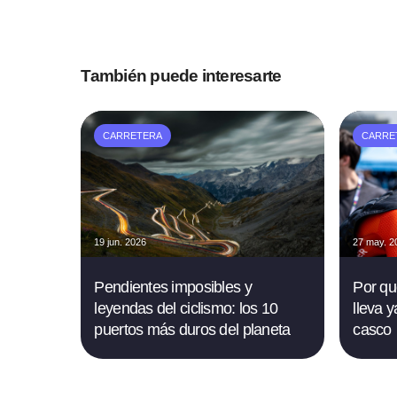
También puede interesarte
CARRETERA
CARRE
19 jun. 2026
27 may. 2
Pendientes imposibles y
Por qu
leyendas del ciclismo: los 10
lleva y
puertos más duros del planeta
casco