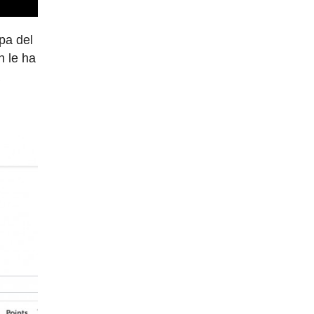
pa del
n le ha
a