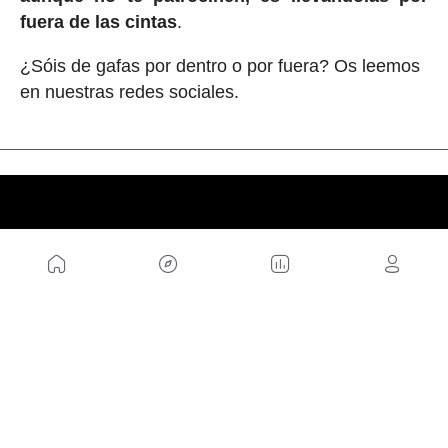
fuera de las cintas
.
¿Sóis de gafas por dentro o por fuera? Os leemos
en nuestras redes sociales.
NOSOTROS
Mapa del sitio
Aviso Legal
Anúnciate con nosotros
Política de cookies
Política de privacidad