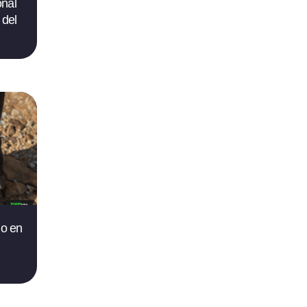
onal
 del
 o en