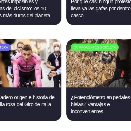
ntes imposibles y
Por qué casi ningún profesi
as del ciclismo: los 10
lleva ya las gafas por dentro
s más duros del planeta
casco
TERA
COMPONENTES BICICLETA
26
29 abr. 2026
dadero origen e historia de
¿Potenciómetro en pedales
ia rosa del Giro de Italia
bielas? Ventajas e
inconvenientes