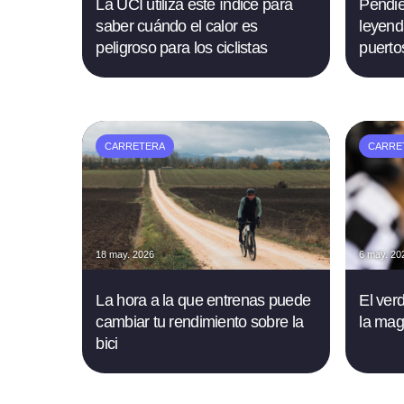
La UCI utiliza este índice para
Pendie
saber cuándo el calor es
leyend
peligroso para los ciclistas
puerto
CARRETERA
CARRE
18 may. 2026
6 may. 20
La hora a la que entrenas puede
El ver
cambiar tu rendimiento sobre la
la magl
bici