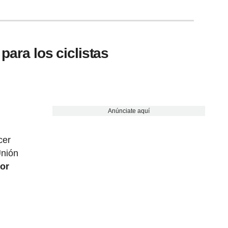
para los ciclistas
Anúnciate aquí
cer
Unión
por