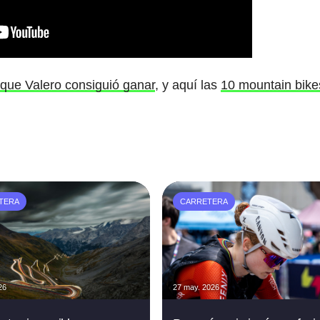
 que Valero consiguió ganar
, y aquí las
10 mountain bike
TERA
CARRETERA
26
27 may. 2026