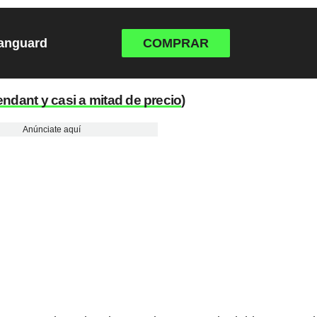
Vanguard
COMPRAR
endant y casi a mitad de precio
)
Anúnciate aquí