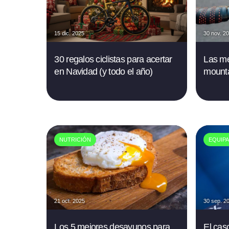
15 dic. 2025
30 nov. 2
30 regalos ciclistas para acertar
Las me
en Navidad (y todo el año)
mounta
NUTRICIÓN
EQUIPA
21 oct. 2025
30 sep. 2
Los 5 mejores desayunos para
El cas