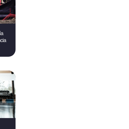
ía
cia