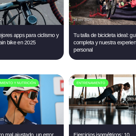
025
28 oct. 2025
jores apps para ciclismo y
Tu talla de bicicleta ideal: gu
in bike en 2025
completa y nuestra experien
personal
MIENTO Y NUTRICIÓN
ENTRENAMIENTO
025
1 sep. 2025
co mal ajustado, un error
Ejercicios isométricos: 10