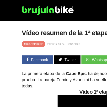
Vídeo resumen de la 1ª eta
MOUNTAIN BIKE
21/03/17 13:24
IGNACIO P.
Facebook
Twitter
Whatsa
La primera etapa de la
Cape Epic
ha dejado
prueba. La pareja Fumic y Avancini ha vuelto 
todas.
Vídeo 1ª et