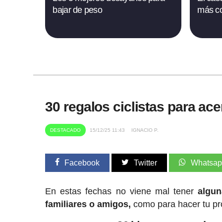
bajar de peso
más co
30 regalos ciclistas para ace
DESTACADO
15/12/25 11:43
IGNACIO P.
Facebook
Twitter
Whatsa
En estas fechas no viene mal tener
alguna
familiares o amigos,
como para hacer tu pro