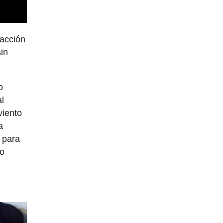
 acción
sin
o
al
viento
a
 para
lo