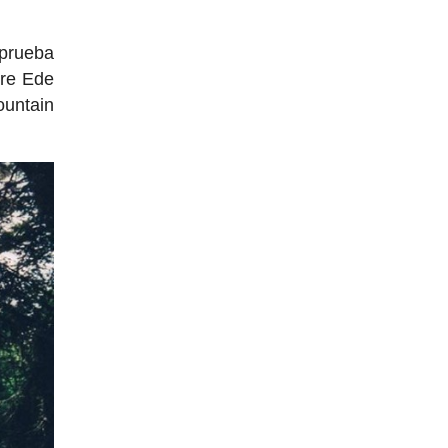
 prueba
bre Ede
ountain