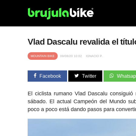
Vlad Dascalu revalida el tí
MOUNTAIN BIKE
09/08/20 10:02
IGNACIO P.
Facebook
Twitter
Whatsa
El ciclista rumano Vlad Dascalu consiguió
sábado. El actual Campeón del Mundo sub-
poco a poco está dando pasos para converti