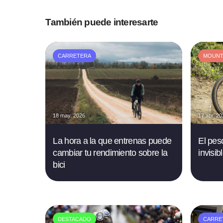
También puede interesarte
CARRETERA
MOUNTA
18 may. 2026
17 abr. 2
La hora a la que entrenas puede
El peso
cambiar tu rendimiento sobre la
invisi
bici
DESTACADO
CARRE