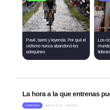
26 mar. 2026
10 mar. 2
Pavé, barro y leyenda. Por qué el
Los ci
ciclismo nunca abandonó los
mundo 
adoquines
lidera
La hora a la que entrenas pu
CARRETERA
18/05/26 07:30
SERGIO P.