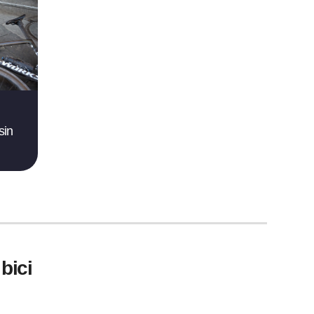
sin
bici