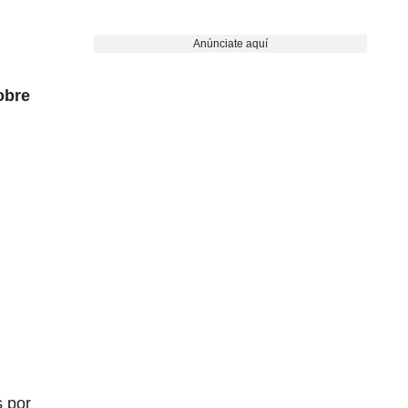
Anúnciate aquí
obre
s por