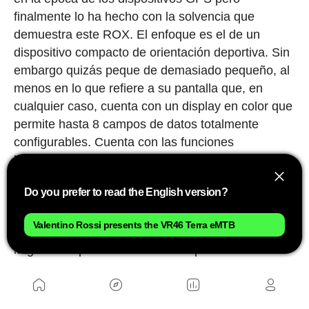
finalmente lo ha hecho con la solvencia que
demuestra este ROX. El enfoque es el de un
dispositivo compacto de orientación deportiva. Sin
embargo quizás peque de demasiado pequeño, al
menos en lo que refiere a su pantalla que, en
cualquier caso, cuenta con un display en color que
permite hasta 8 campos de datos totalmente
configurables. Cuenta con las funciones
habituales, incluida la navegación, destacando que
podemos incluir el mapa como si fuera un campo
Do you prefer to read the English version?
más de datos y no tener que dedicar una pantalla
íntegra a esta función. Siendo una marca alemana,
Valentino Rossi presents the VR46 Terra eMTB
donde las eBikes tienen un uso amplio no extraña
la gran compatibilidaad con múltiples modelos de
motores, permitiendo la conexión y gestión desde
el propio dispositivo de sus funciones.