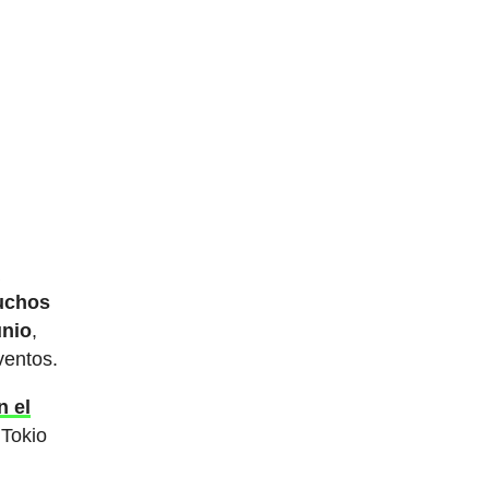
a
uchos
unio
,
ventos.
n el
 Tokio