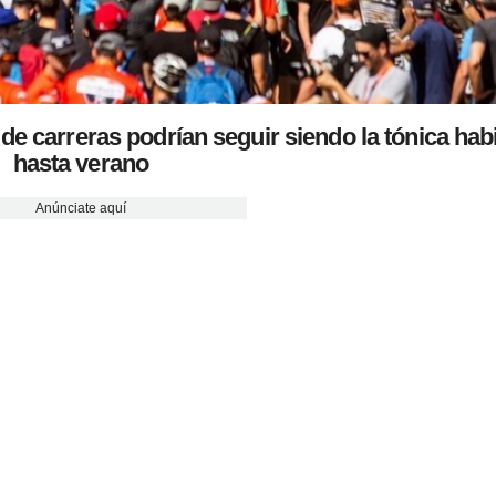
e carreras podrían seguir siendo la tónica habi
hasta verano
Anúnciate aquí