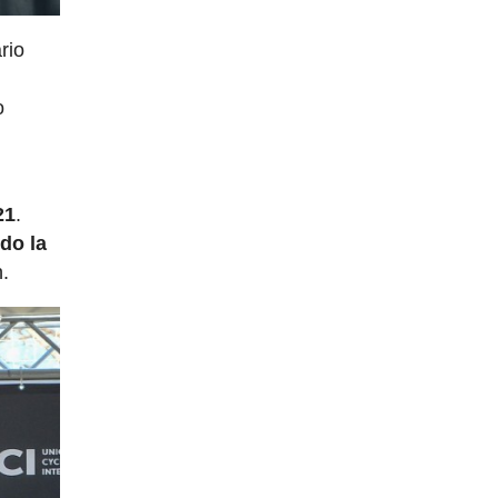
rio
o
21
.
do la
n.