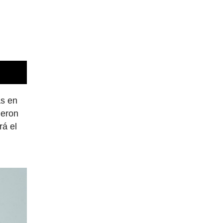
as en
ieron
rá el