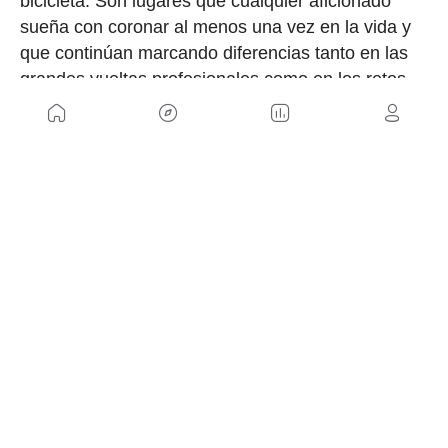
bicicleta. Son lugares que cualquier aficionado
sueña con coronar al menos una vez en la vida y
que continúan marcando diferencias tanto en las
grandes vueltas profesionales como en los retos
personales de miles de ciclistas cada temporada.
NOSOTROS
Mapa del sitio
Aviso Legal
Anúnciate con nosotros
Política de cookies