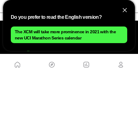
Do you prefer to read the English version?
The XCM will take more prominence in 2021 with the
new UCI Marathon Series calendar
NOSOTROS
Mapa del sitio
Aviso Legal
Anúnciate con nosotros
Política de cookies
Política de privacidad
Contacto
Trabaja con nosotros
WEBS AMIGAS
MusickMag