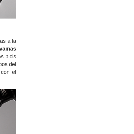
ias a la
 vainas
s bicis
bos del
 con el