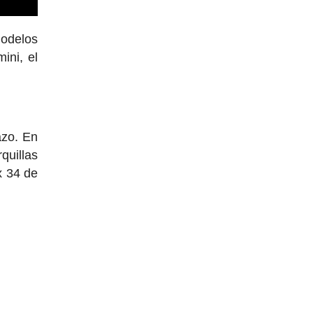
modelos
ini, el
azo. En
quillas
x 34 de