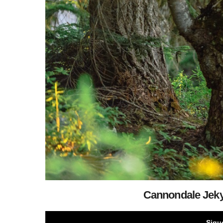
Cannondale Jekyl
Sigu