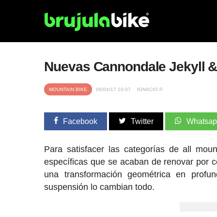
Nuevas Cannondale Jekyll & T
MOUNTAIN BIKE
06/04/17 10:07
IGNACIO P.
Facebook
Twitter
Whatsa
Para satisfacer las categorías de all mou
específicas que se acaban de renovar por c
una transformación geométrica en profu
suspensión lo cambian todo.