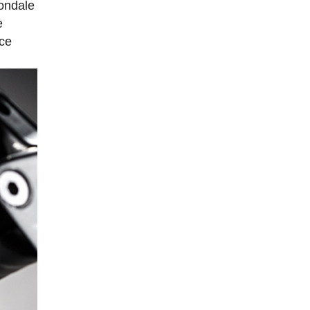
nondale
e
nce