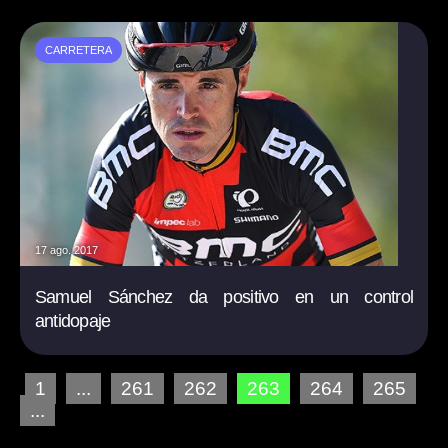
CARRETERA
17 ago. 2017
Samuel Sánchez da positivo en un control
antidopaje
1
...
261
262
263
264
265
...