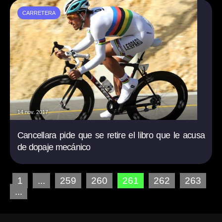
CARRETERA
14 nov. 2017
Cancellara pide que se retire el libro que le acusa
de dopaje mecánico
1
...
259
260
261
262
263
...