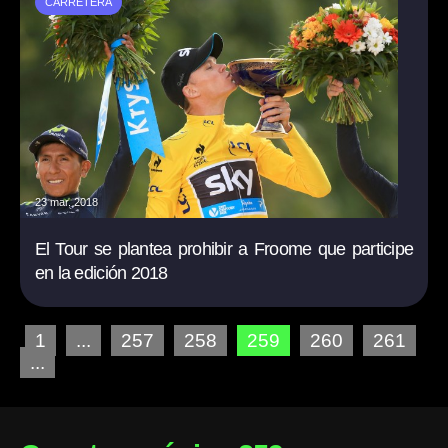
CARRETERA
23 mar. 2018
El Tour se plantea prohibir a Froome que participe
en la edición 2018
1
...
257
258
259
260
261
...