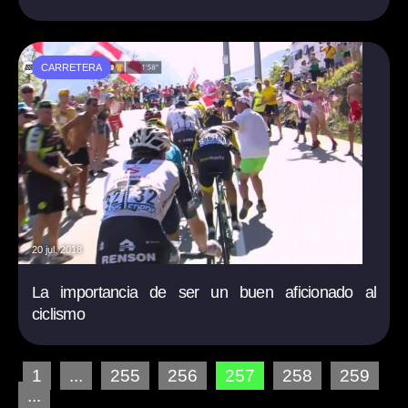
CARRETERA
20 jul. 2018
La importancia de ser un buen aficionado al
ciclismo
1
...
255
256
257
258
259
...