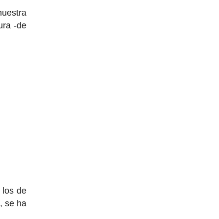
uestra
ra -de
 los de
, se ha