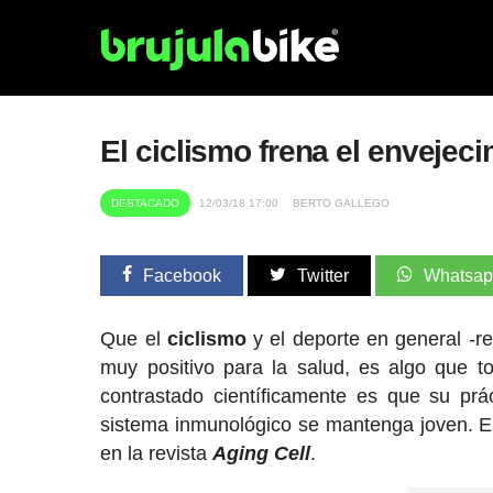
El ciclismo frena el envejec
DESTACADO
12/03/18 17:00
BERTO GALLEGO
Facebook
Twitter
Whatsa
Que el
ciclismo
y el deporte en general -r
muy positivo para la salud, es algo que
contrastado científicamente es que su prá
sistema inmunológico se mantenga joven. E
en la revista
Aging Cell
.