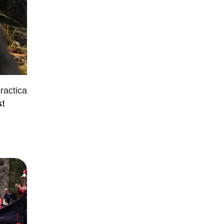
ractica
s!