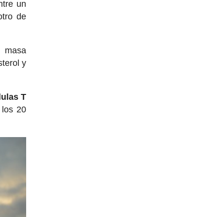
ntre un
otro de
a, masa
terol y
lulas T
 los 20