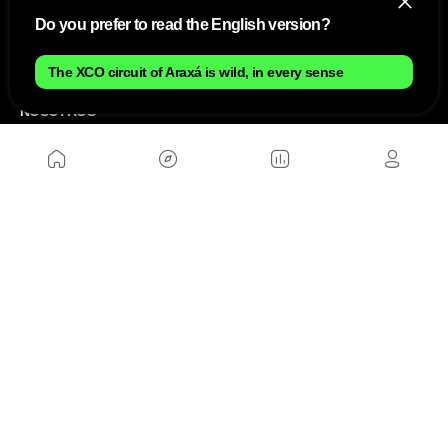
Do you prefer to read the English version?
The XCO circuit of Araxá is wild, in every sense
NOSOTROS
Mapa del sitio
Aviso Legal
Anúnciate con nosotros
Política de cookies
Política de privacidad
Contacto
Trabaja con nosotros
WEBS AMIGAS
MusickMag
SÍGUENOS
Suscríbete a nuestro newsletter