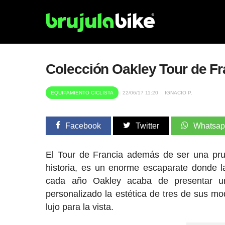
Colección Oakley Tour de Fr
EQUIPAMIENTO CICLISTA
22/06/17 11:20
IGNACIO P.
Facebook
Twitter
Whatsa
El Tour de Francia además de ser una prue
historia, es un enorme escaparate donde
cada año Oakley acaba de presentar u
personalizado la estética de tres de sus mo
lujo para la vista.