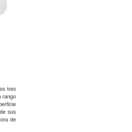
os tres
n rango
erficie
 de sus
jora de