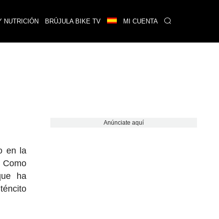
Y NUTRICIÓN
BRÚJULA BIKE TV
MI CUENTA
Anúnciate aquí
o en la
s. Como
que ha
téncito