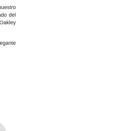
nuestro
ado del
 Oakley
legante