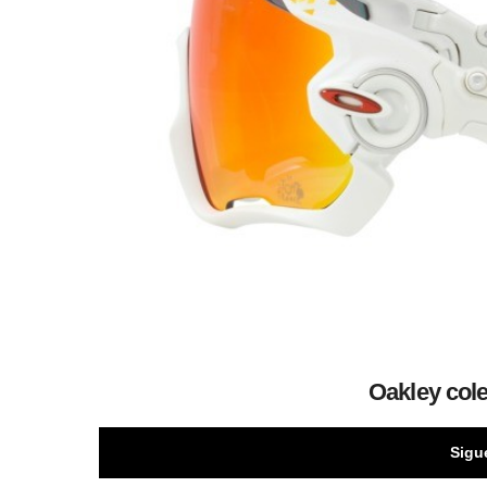
Oakley cole
Sigu