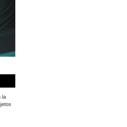
 la
jetos