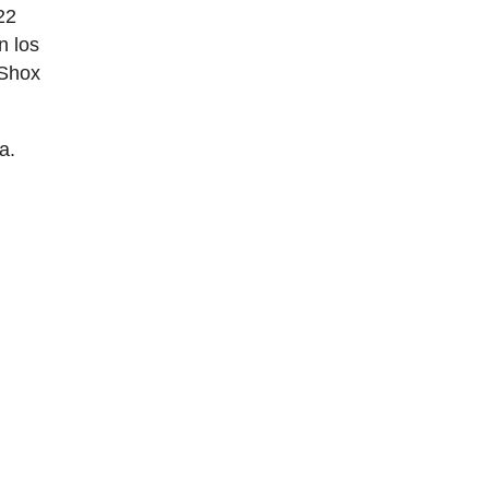
22
n los
kShox
a.