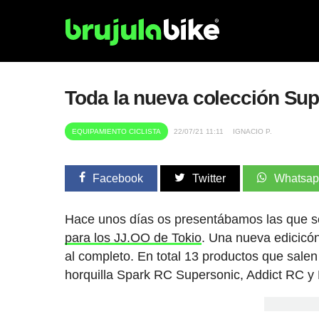
Toda la nueva colección Sup
EQUIPAMIENTO CICLISTA
22/07/21 11:11
IGNACIO P.
Facebook
Twitter
Whatsa
Hace unos días os presentábamos las que se
para los JJ.OO de Tokio
. Una nueva edicicó
al completo. En total 13 productos que salen 
horquilla Spark RC Supersonic, Addict RC y 