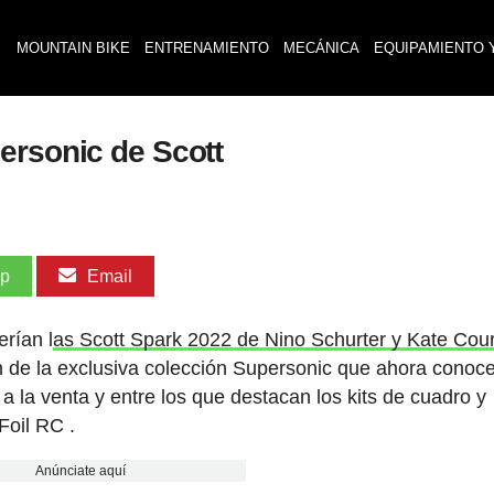
MOUNTAIN BIKE
ENTRENAMIENTO
MECÁNICA
EQUIPAMIENTO 
ersonic de Scott
pp
Email
rían l
as Scott Spark 2022 de Nino Schurter y Kate Cou
n de la exclusiva colección Supersonic que ahora cono
a la venta y entre los que destacan los kits de cuadro y
Foil RC .
Anúnciate aquí