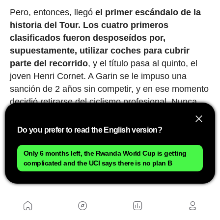
Pero, entonces, llegó
el primer escándalo de la
historia del Tour.
Los cuatro primeros
clasificados fueron desposeídos por,
supuestamente, utilizar coches para cubrir
parte del recorrido
, y el título pasa al quinto, el
joven Henri Cornet. A Garin se le impuso una
sanción de 2 años sin competir, y en ese momento
decidió retirarse del ciclismo profesional. Nunca
sabremos si aquello fue justo o no, aunque él
siempre defendió su inocencia. Lo que está claro
Do you prefer to read the English version?
es que, por encima de cualquier consideración
deportiva, aquellos hombres que recorrían
Only 6 months left, the Rwanda World Cup is getting
complicated and the UCI says there is no plan B
distancias imposibles tirando con sus piernas de
'maquinaria pesada' eran auténticos titanes.